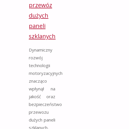
przewóz
dużych
paneli
szklanych
Dynamiczny
rozwój
technologii
motoryzacyjnych
znacząco
wpłynął na
jakość oraz
bezpieczeństwo
przewozu
dużych paneli
szklanych,