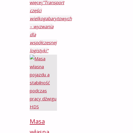
więcej
"Transport
części
wielkogabarytowych
– wyzwania
dla
współczesnej
logistyki"
Masa
własna