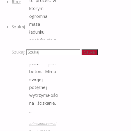
to proces, w
Blog
którym
ogromna
masa
Szukaj
ładunku
spotyka się z
kruchą naturą
Szukaj:
Szukaj
materiału,
jakim jest
beton. Mimo
swojej
potężnej
wytrzymałości
na ściskanie,
…
primeauto.com.pl