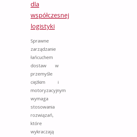
dla
współczesnej
logistyki
Sprawne
zarządzanie
łańcuchem
dostaw w
przemyśle
ciężkim i
motoryzacyjnym
wymaga
stosowania
rozwiązań,
które
wykraczają