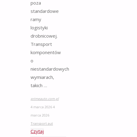
poza
standardowe
ramy
logistyki
drobnicowej.
Transport
komponentów
o
niestandardowych
wymiarach,
takich …
primeauto.com.pl
4 marca 2026
4
marca 2026
Transport aut
Czytaj