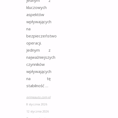
jednym z
kluczowych
aspektów
wpływających
na
bezpieczeństwo
operacji.
Jednym z
najważniejszych
czynników
wpływających
na tę
stabilność …
primeauto.com.pl
8 stycznia 2026
12 stycznia 2026