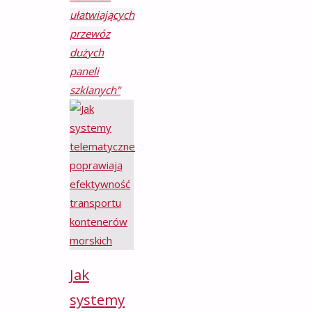
ułatwiających
przewóz
dużych
paneli
szklanych"
Jak
systemy