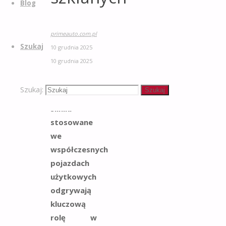
Blog
primeauto.com.pl
Szukaj
10 grudnia 2025
10 grudnia 2025
Transport aut
Szukaj:
Szukaj
Ekonomiczne
silniki
stosowane
we
współczesnych
pojazdach
użytkowych
odgrywają
kluczową
rolę w