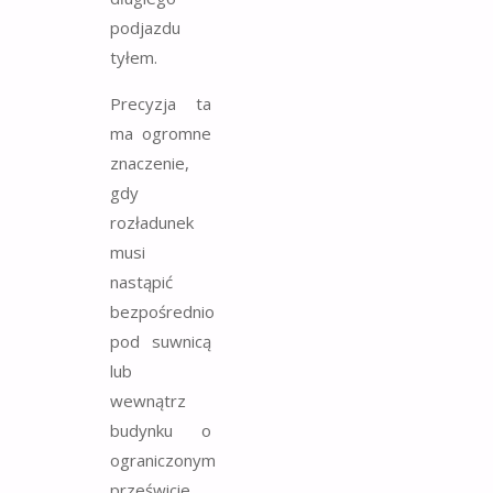
podjazdu
tyłem.
Precyzja ta
ma ogromne
znaczenie,
gdy
rozładunek
musi
nastąpić
bezpośrednio
pod suwnicą
lub
wewnątrz
budynku o
ograniczonym
prześwicie.