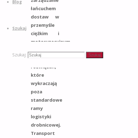
Blog
łańcuchem
dostaw w
przemyśle
Szukaj
ciężkim i
motoryzacyjnym
wymaga
Szukaj:
Szukaj
stosowania
rozwiązań,
które
wykraczają
poza
standardowe
ramy
logistyki
drobnicowej.
Transport