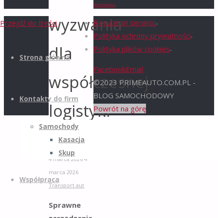
Sosnowiec
.
wyzwania
Regulamin serwisu
Przejdź do treści
-
Polityka ochrony prywatności
-
dla
Polityka plików cookies
-
Strona główna
Facebook
Email
współczesnej
©2023 PRIMEAUTO.COM.PL -
BLOG SAMOCHODOWY
Kontakty do firm
logistyki
Powrót na górę
Samochody
Kasacja
primeauto.com.pl
Skup
4 marca 2026
4
marca 2026
Współpraca
Transport aut
Sprawne
zarządzanie