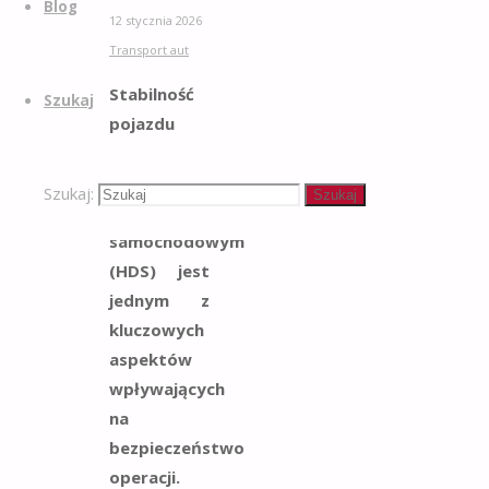
Blog
12 stycznia 2026
Transport aut
Stabilność
Szukaj
pojazdu
podczas
pracy z
Szukaj:
Szukaj
dźwigiem
samochodowym
(HDS) jest
jednym z
kluczowych
aspektów
wpływających
na
bezpieczeństwo
operacji.