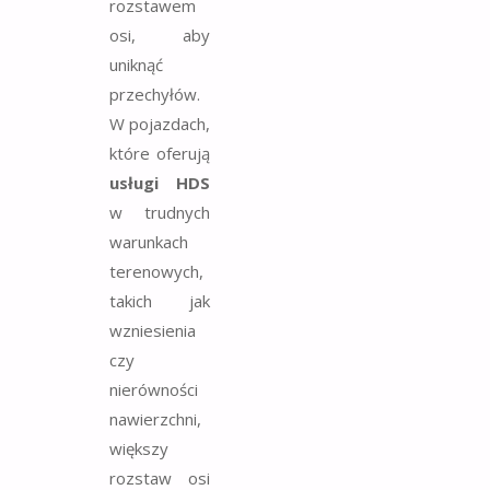
rozstawem
osi, aby
uniknąć
przechyłów.
W pojazdach,
które oferują
usługi HDS
w trudnych
warunkach
terenowych,
takich jak
wzniesienia
czy
nierówności
nawierzchni,
większy
rozstaw osi