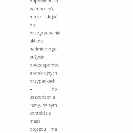
odpowiednich
wzmocnień,
może dojść
do
przegrzewania
układu,
nadmiernego
zużycia
podzespołów,
a w skrajnych
przypadkach
– do
uszkodzenia
ramy. W tym
kontekście
masa
pojazdu ma